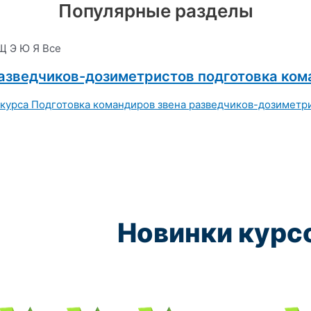
Популярные разделы
Щ
Э
Ю
Я
Все
разведчиков-дозиметристов подготовка ком
Новинки курс
Курс обучения:
Курс обучения:
Курс обучения:
Курс обу