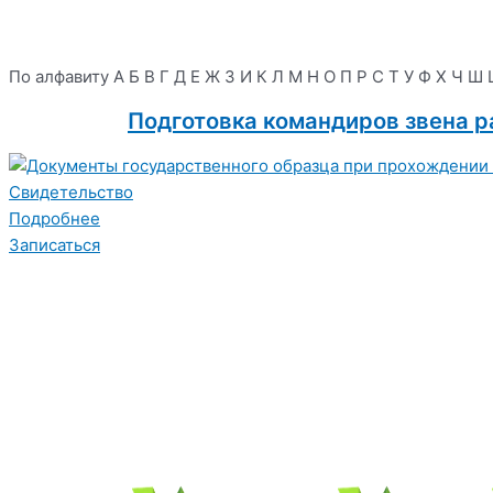
По алфавиту
А
Б
В
Г
Д
Е
Ж
З
И
К
Л
М
Н
О
П
Р
С
Т
У
Ф
Х
Ч
Ш
Подготовка командиров звена 
Свидетельство
Подробнее
Записаться