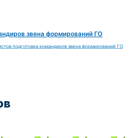
андиров звена формирований ГО
ов
чения:
Курс обучения:
Курс