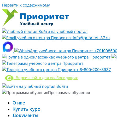
Перейти к содержимому
Войти на учебный портал
info@prioritet-37.ru
+791098500
8-800-200-8937
Версия сайта для слабовидящих
Войти
Программы обучения
О нас
Купить курс
Документы