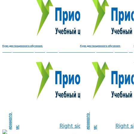
Курс дистанционного обучения:
Курс дистанционного обучения:
Электромеханик по ремонту и обслуживанию счётно‑вычислительных машин-180 
Чистильщик металла, отливок, из
Right side
Right s