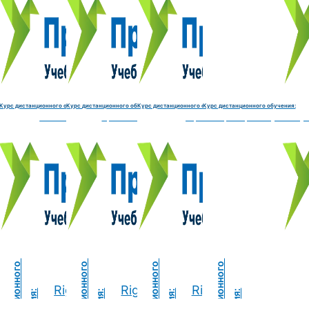
Электромеханик по ремонту и обслуживанию счётно‑выч
Чистильщик металла, отливок, изделий и
Штамповщик-180 часов
Просеивальщик
9800 руб.
9800 руб.
9800 руб.
9800 руб.
Купить курс
Купить курс
Купить курс
Купить курс
Курс дистанционного обучения:
Курс дистанционного обучения:
Курс дистанционного обучения:
Курс дистанционного обучения:
часов
делий и деталей-180 часов
Штамповщик-180 часов
Просеивальщик-180 часов
Термист-180 часов
Слесарь по ремонту и обслу
ide
Right side
Right side
Right side