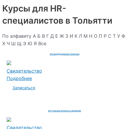
Курсы для HR-
специалистов в Тольятти
По алфавиту
А
Б
В
Г
Д
Е
Ж
З
И
К
Л
М
Н
О
П
Р
С
Т
У
Ф
Х
Ч
Ш
Щ
Э
Ю
Я
Все
Антикоррупционная политика
Свидетельство
Подробнее
Записаться
Актуальные вопросы в медиации
Свидетельство